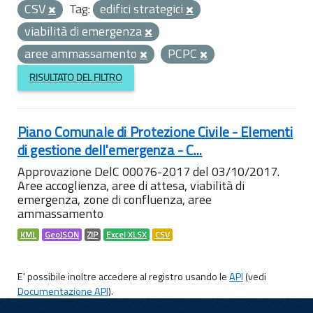
CSV
Tag:
edifici strategici
viabilità di emergenza
aree ammassamento
PCPC
RISULTATO DEL FILTRO
Piano Comunale di Protezione Civile - Elementi
di gestione dell'emergenza - C...
Approvazione DelC 00076-2017 del 03/10/2017.
Aree accoglienza, aree di attesa, viabilità di
emergenza, zone di confluenza, aree
ammassamento
KML
GeoJSON
ZIP
Excel XLSX
CSV
E' possibile inoltre accedere al registro usando le
API
(vedi
Documentazione API
).