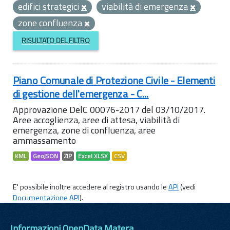
edifici strategici
viabilità di emergenza
zone confluenza
RISULTATO DEL FILTRO
Piano Comunale di Protezione Civile - Elementi
di gestione dell'emergenza - C...
Approvazione DelC 00076-2017 del 03/10/2017.
Aree accoglienza, aree di attesa, viabilità di
emergenza, zone di confluenza, aree
ammassamento
KML
GeoJSON
ZIP
Excel XLSX
CSV
E' possibile inoltre accedere al registro usando le
API
(vedi
Documentazione API
).
Informazioni OpenData Matera