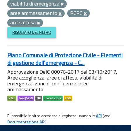
viabilità di emergenza
aree ammassamento
PCPC
aree attesa
RISULTATO DEL FILTRO
Piano Comunale di Protezione Civile - Elementi
di gestione dell'emergenza - C...
Approvazione DelC 00076-2017 del 03/10/2017.
Aree accoglienza, aree di attesa, viabilità di
emergenza, zone di confluenza, aree
ammassamento
KML
GeoJSON
ZIP
Excel XLSX
CSV
E' possibile inoltre accedere al registro usando le
API
(vedi
Documentazione API
).