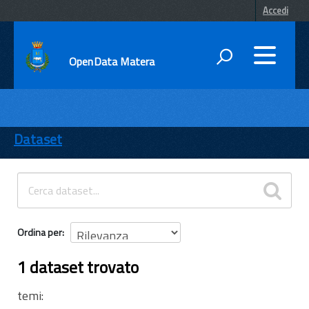
Accedi
OpenData Matera
DATI
ENTI
Dataset
TEMI
INFORMAZIONI
Ordina per
1 dataset trovato
temi: