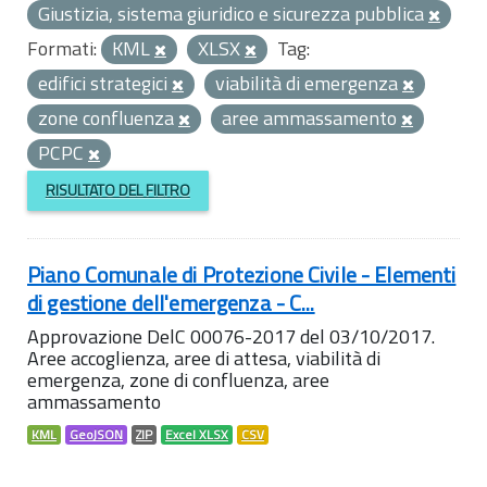
Giustizia, sistema giuridico e sicurezza pubblica
Formati:
KML
XLSX
Tag:
edifici strategici
viabilità di emergenza
zone confluenza
aree ammassamento
PCPC
RISULTATO DEL FILTRO
Piano Comunale di Protezione Civile - Elementi
di gestione dell'emergenza - C...
Approvazione DelC 00076-2017 del 03/10/2017.
Aree accoglienza, aree di attesa, viabilità di
emergenza, zone di confluenza, aree
ammassamento
KML
GeoJSON
ZIP
Excel XLSX
CSV