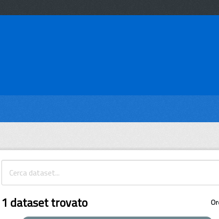
1 dataset trovato
Or