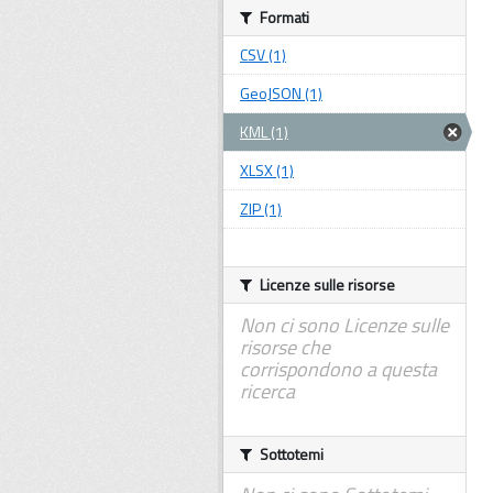
Formati
CSV (1)
GeoJSON (1)
KML (1)
XLSX (1)
ZIP (1)
Licenze sulle risorse
Non ci sono Licenze sulle
risorse che
corrispondono a questa
ricerca
Sottotemi