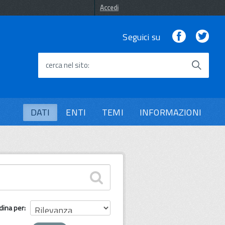
Accedi
Facebook
Twi
Seguici su
cerca nel sito
DATI
ENTI
TEMI
INFORMAZIONI
dina per