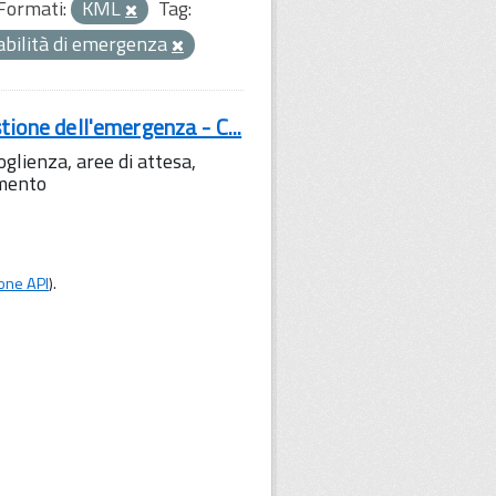
Formati:
KML
Tag:
abilità di emergenza
tione dell'emergenza - C...
lienza, aree di attesa,
amento
one API
).