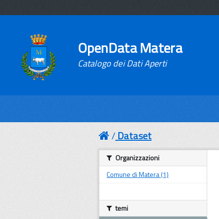
OpenData Matera
Catalogo dei Dati Aperti
Dataset
Organizzazioni
Comune di Matera (1)
temi