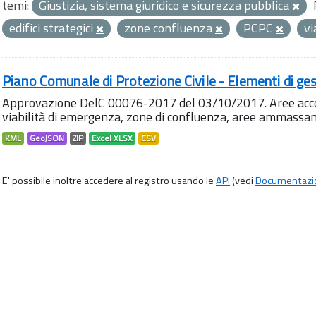
temi:
Giustizia, sistema giuridico e sicurezza pubblica
edifici strategici
zone confluenza
PCPC
vi
Piano Comunale di Protezione Civile - Elementi di ges
Approvazione DelC 00076-2017 del 03/10/2017. Aree accog
viabilità di emergenza, zone di confluenza, aree ammass
KML
GeoJSON
ZIP
Excel XLSX
CSV
E' possibile inoltre accedere al registro usando le
API
(vedi
Documentazi