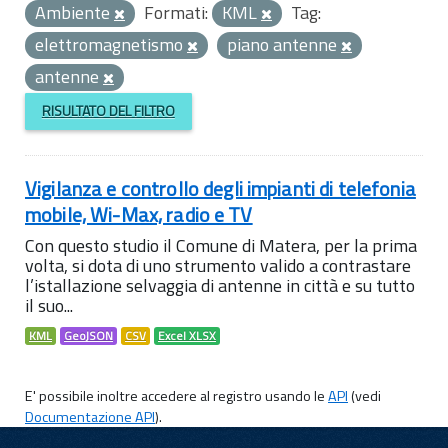
Ambiente
Formati:
KML
Tag:
elettromagnetismo
piano antenne
antenne
RISULTATO DEL FILTRO
Vigilanza e controllo degli impianti di telefonia
mobile, Wi-Max, radio e TV
Con questo studio il Comune di Matera, per la prima
volta, si dota di uno strumento valido a contrastare
l’istallazione selvaggia di antenne in città e su tutto
il suo...
KML
GeoJSON
CSV
Excel XLSX
E' possibile inoltre accedere al registro usando le
API
(vedi
Documentazione API
).