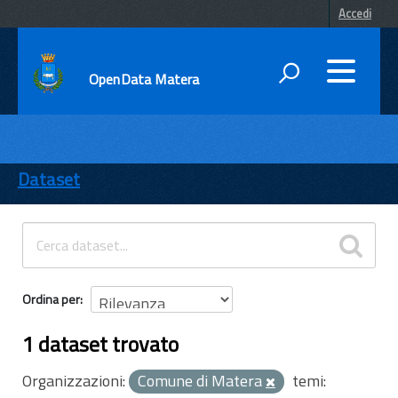
Accedi
OpenData Matera
DATI
ENTI
Dataset
TEMI
INFORMAZIONI
Ordina per
1 dataset trovato
Organizzazioni:
Comune di Matera
temi: