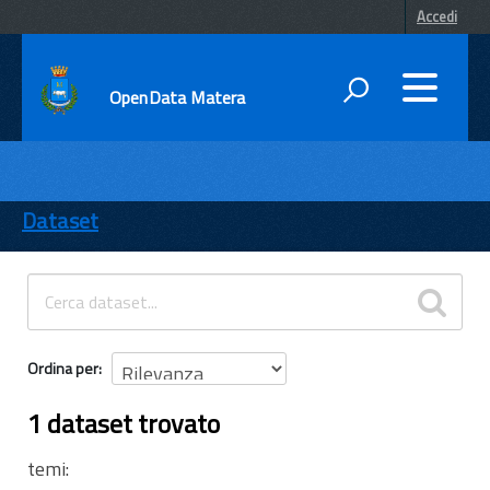
Accedi
OpenData Matera
DATI
ENTI
Dataset
TEMI
INFORMAZIONI
Ordina per
1 dataset trovato
temi: