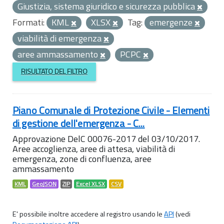
Giustizia, sistema giuridico e sicurezza pubblica
Formati:
KML
XLSX
Tag:
emergenze
viabilità di emergenza
aree ammassamento
PCPC
RISULTATO DEL FILTRO
Piano Comunale di Protezione Civile - Elementi
di gestione dell'emergenza - C...
Approvazione DelC 00076-2017 del 03/10/2017.
Aree accoglienza, aree di attesa, viabilità di
emergenza, zone di confluenza, aree
ammassamento
KML
GeoJSON
ZIP
Excel XLSX
CSV
E' possibile inoltre accedere al registro usando le
API
(vedi