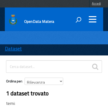
Accedi
OpenData Matera
DATI
ENTI
Dataset
TEMI
INFORMAZIONI
Ordina per
1 dataset trovato
temi: