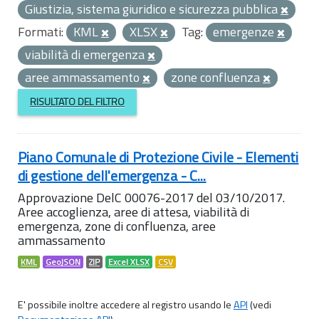
Giustizia, sistema giuridico e sicurezza pubblica
Formati:
KML
XLSX
Tag:
emergenze
viabilità di emergenza
aree ammassamento
zone confluenza
RISULTATO DEL FILTRO
Piano Comunale di Protezione Civile - Elementi
di gestione dell'emergenza - C...
Approvazione DelC 00076-2017 del 03/10/2017.
Aree accoglienza, aree di attesa, viabilità di
emergenza, zone di confluenza, aree
ammassamento
KML
GeoJSON
ZIP
Excel XLSX
CSV
E' possibile inoltre accedere al registro usando le
API
(vedi