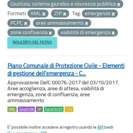
Giustizia, sistema giuridico e sicurezza pubblica
Formati:
KML
ZIP
Tag:
emergenze
PCPC
aree ammassamento
zone confluenza
viabilità di emergenza
RISULTATO DEL FILTRO
Piano Comunale di Protezione Civile - Elementi
di gestione dell'emergenza - C...
Approvazione DelC 00076-2017 del 03/10/2017.
Aree accoglienza, aree di attesa, viabilità di
emergenza, zone di confluenza, aree
ammassamento
KML
GeoJSON
ZIP
Excel XLSX
CSV
E' possibile inoltre accedere al registro usando le
API
(vedi