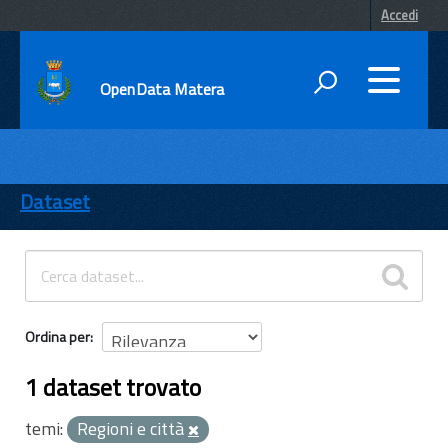
Accedi
OpenData Matera
DATI
ENTI
Dataset
TEMI
INFORMAZIONI
Ordina per
1 dataset trovato
temi:
Regioni e città