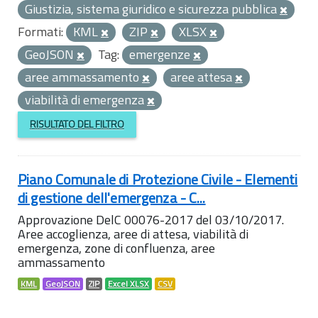
Giustizia, sistema giuridico e sicurezza pubblica
Formati:
KML
ZIP
XLSX
GeoJSON
Tag:
emergenze
aree ammassamento
aree attesa
viabilità di emergenza
RISULTATO DEL FILTRO
Piano Comunale di Protezione Civile - Elementi
di gestione dell'emergenza - C...
Approvazione DelC 00076-2017 del 03/10/2017.
Aree accoglienza, aree di attesa, viabilità di
emergenza, zone di confluenza, aree
ammassamento
KML
GeoJSON
ZIP
Excel XLSX
CSV