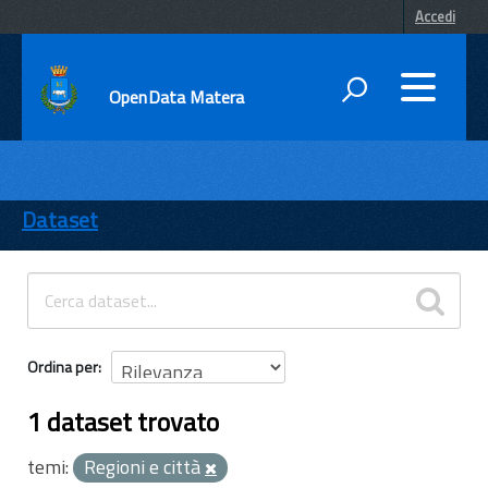
Accedi
OpenData Matera
DATI
ENTI
Dataset
TEMI
INFORMAZIONI
Ordina per
1 dataset trovato
temi:
Regioni e città