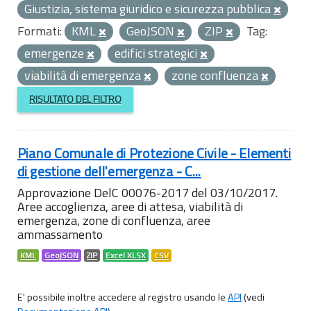
Giustizia, sistema giuridico e sicurezza pubblica
Formati:
KML
GeoJSON
ZIP
Tag:
emergenze
edifici strategici
viabilità di emergenza
zone confluenza
RISULTATO DEL FILTRO
Piano Comunale di Protezione Civile - Elementi
di gestione dell'emergenza - C...
Approvazione DelC 00076-2017 del 03/10/2017.
Aree accoglienza, aree di attesa, viabilità di
emergenza, zone di confluenza, aree
ammassamento
KML
GeoJSON
ZIP
Excel XLSX
CSV
E' possibile inoltre accedere al registro usando le
API
(vedi