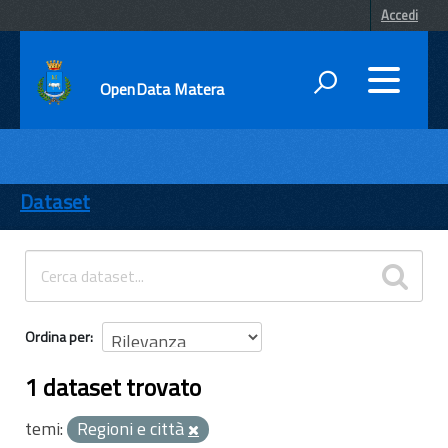
Accedi
OpenData Matera
DATI
ENTI
Dataset
TEMI
INFORMAZIONI
Ordina per
1 dataset trovato
temi:
Regioni e città