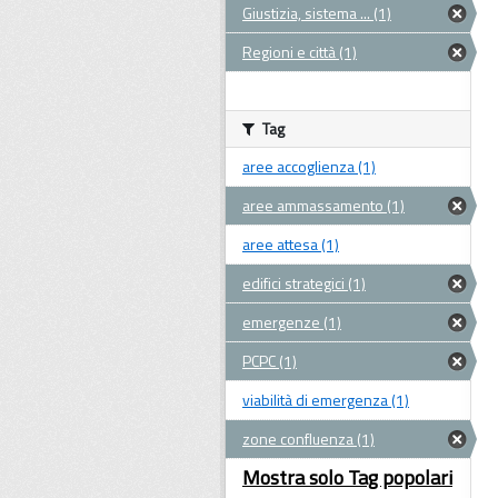
Giustizia, sistema ... (1)
Regioni e città (1)
Tag
aree accoglienza (1)
aree ammassamento (1)
aree attesa (1)
edifici strategici (1)
emergenze (1)
PCPC (1)
viabilità di emergenza (1)
zone confluenza (1)
Mostra solo Tag popolari