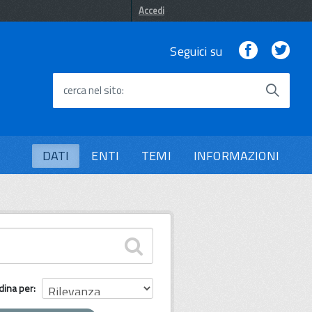
Accedi
Facebook
Twi
Seguici su
cerca nel sito
DATI
ENTI
TEMI
INFORMAZIONI
dina per