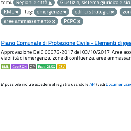
temi:
Regioni e città
Giustizia, sistema giuridico e si
KML
Tag:
emergenze
edifici strategici
zon
aree ammassamento
PCPC
Piano Comunale di Protezione Civile - Elementi di ges
Approvazione DelC 00076-2017 del 03/10/2017. Aree accog
viabilità di emergenza, zone di confluenza, aree ammass
KML
GeoJSON
ZIP
Excel XLSX
CSV
E' possibile inoltre accedere al registro usando le
API
(vedi
Documentazi