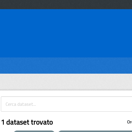
1 dataset trovato
Or