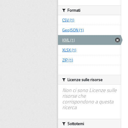
Formati
CSV (1)
GeoJSON (1)
KML (1)
XLSX (1)
ZIP (1)
Licenze sulle risorse
Non ci sono Licenze sulle
risorse che
corrispondono a questa
ricerca
Sottotemi