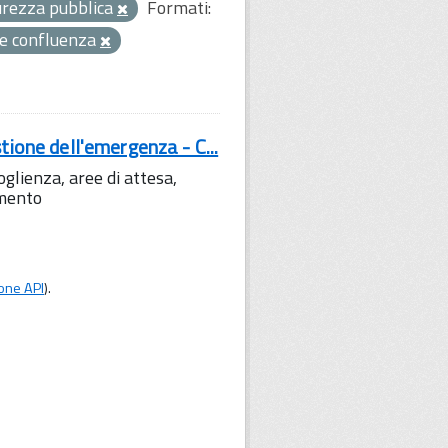
curezza pubblica
Formati:
e confluenza
tione dell'emergenza - C...
lienza, aree di attesa,
amento
one API
).