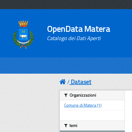
OpenData Matera
Catalogo dei Dati Aperti
Dataset
Organizzazioni
Comune di Matera (1)
temi