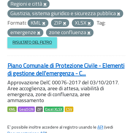
Regioni e città
Giustizia, sistema giuridico e sicurezza pubblica
Formati:
KML
ZIP
XLSX
Tag:
emergenze
zone confluenza
RISULTATO DEL FILTRO
Piano Comunale di Protezione Civile - Elementi
di gestione dell'emergenza - C...
Approvazione DelC 00076-2017 del 03/10/2017.
Aree accoglienza, aree di attesa, viabilità di
emergenza, zone di confluenza, aree
ammassamento
KML
GeoJSON
ZIP
Excel XLSX
CSV
E' possibile inoltre accedere al registro usando le
API
(vedi