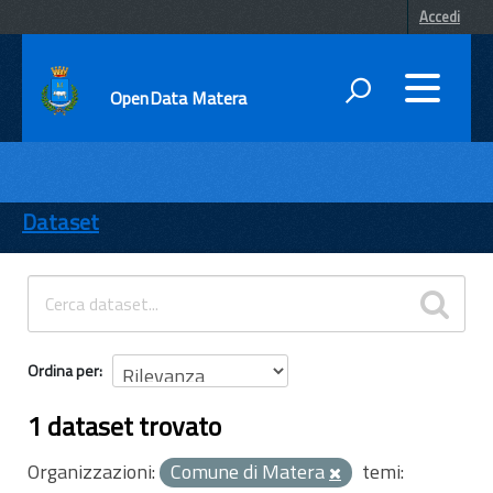
Accedi
OpenData Matera
DATI
ENTI
Dataset
TEMI
INFORMAZIONI
Ordina per
1 dataset trovato
Organizzazioni:
Comune di Matera
temi: