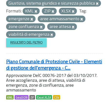
Giustizia, sistema giuridico e sicurezza pubblica
Formati:
KML
ZIP
XLSX
Tag:
emergenze
aree ammassamento
zone confluenza
aree attesa
viabilità di emergenza
RISULTATO DEL FILTRO
Piano Comunale di Protezione Civile - Elementi
di gestione dell'emergenza - C...
Approvazione DelC 00076-2017 del 03/10/2017.
Aree accoglienza, aree di attesa, viabilità di
emergenza, zone di confluenza, aree
ammassamento
KML
GeoJSON
ZIP
Excel XLSX
CSV