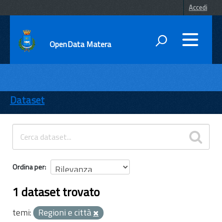
Accedi
OpenData Matera
DATI
ENTI
Dataset
TEMI
INFORMAZIONI
Ordina per
1 dataset trovato
temi:
Regioni e città