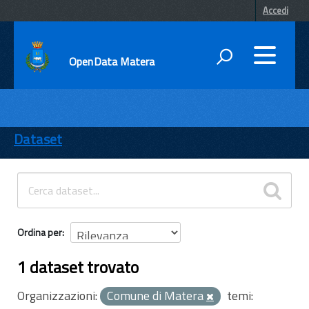
Accedi
OpenData Matera
DATI
ENTI
Dataset
TEMI
INFORMAZIONI
Ordina per
1 dataset trovato
Organizzazioni:
Comune di Matera
temi: