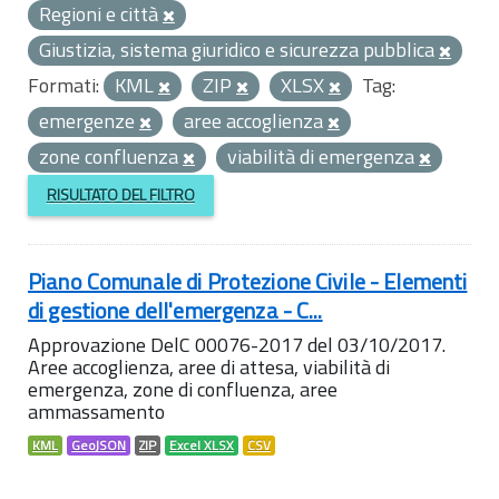
Regioni e città
Giustizia, sistema giuridico e sicurezza pubblica
Formati:
KML
ZIP
XLSX
Tag:
emergenze
aree accoglienza
zone confluenza
viabilità di emergenza
RISULTATO DEL FILTRO
Piano Comunale di Protezione Civile - Elementi
di gestione dell'emergenza - C...
Approvazione DelC 00076-2017 del 03/10/2017.
Aree accoglienza, aree di attesa, viabilità di
emergenza, zone di confluenza, aree
ammassamento
KML
GeoJSON
ZIP
Excel XLSX
CSV