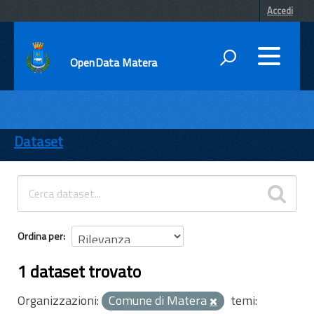
Accedi
OpenData Matera
DATI
ENTI
Dataset
TEMI
INFORMAZIONI
Ordina per
1 dataset trovato
Organizzazioni:
Comune di Matera
temi: