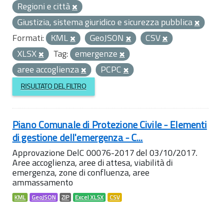
Regioni e città
Giustizia, sistema giuridico e sicurezza pubblica
Formati:
KML
GeoJSON
CSV
XLSX
Tag:
emergenze
aree accoglienza
PCPC
RISULTATO DEL FILTRO
Piano Comunale di Protezione Civile - Elementi
di gestione dell'emergenza - C...
Approvazione DelC 00076-2017 del 03/10/2017.
Aree accoglienza, aree di attesa, viabilità di
emergenza, zone di confluenza, aree
ammassamento
KML
GeoJSON
ZIP
Excel XLSX
CSV