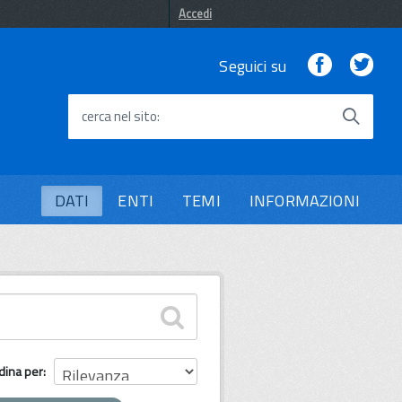
Accedi
Facebook
Twi
Seguici su
cerca nel sito
DATI
ENTI
TEMI
INFORMAZIONI
dina per