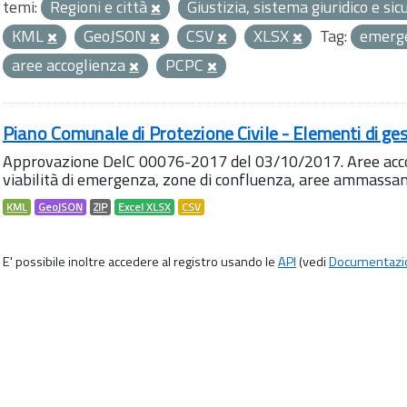
temi:
Regioni e città
Giustizia, sistema giuridico e si
KML
GeoJSON
CSV
XLSX
Tag:
emerg
aree accoglienza
PCPC
Piano Comunale di Protezione Civile - Elementi di ges
Approvazione DelC 00076-2017 del 03/10/2017. Aree accog
viabilità di emergenza, zone di confluenza, aree ammass
KML
GeoJSON
ZIP
Excel XLSX
CSV
E' possibile inoltre accedere al registro usando le
API
(vedi
Documentazi