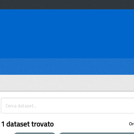
1 dataset trovato
Or