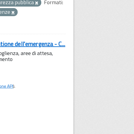
curezza pubblica
Formati:
enze
tione dell'emergenza - C...
lienza, aree di attesa,
amento
one API
).