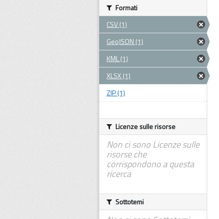
Formati
CSV (1)
GeoJSON (1)
KML (1)
XLSX (1)
ZIP (1)
Licenze sulle risorse
Non ci sono Licenze sulle
risorse che
corrispondono a questa
ricerca
Sottotemi