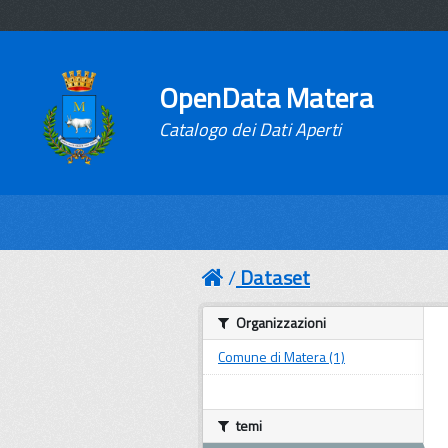
OpenData Matera
Catalogo dei Dati Aperti
Dataset
Organizzazioni
Comune di Matera (1)
temi