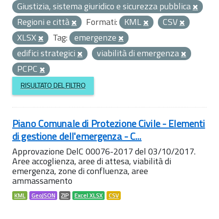
Giustizia, sistema giuridico e sicurezza pubblica
Regioni e città
Formati:
KML
CSV
XLSX
Tag:
emergenze
edifici strategici
viabilità di emergenza
PCPC
RISULTATO DEL FILTRO
Piano Comunale di Protezione Civile - Elementi
di gestione dell'emergenza - C...
Approvazione DelC 00076-2017 del 03/10/2017.
Aree accoglienza, aree di attesa, viabilità di
emergenza, zone di confluenza, aree
ammassamento
KML
GeoJSON
ZIP
Excel XLSX
CSV