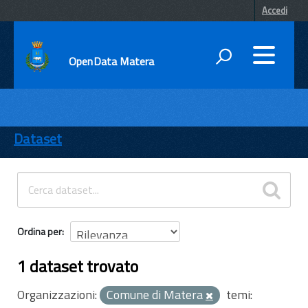
Accedi
OpenData Matera
DATI
ENTI
Dataset
TEMI
INFORMAZIONI
Ordina per
1 dataset trovato
Organizzazioni:
Comune di Matera
temi: