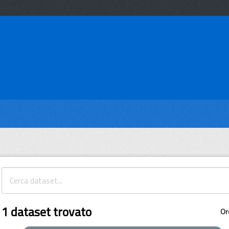
1 dataset trovato
Or