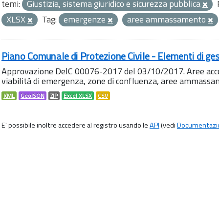
temi:
Giustizia, sistema giuridico e sicurezza pubblica
XLSX
Tag:
emergenze
aree ammassamento
Piano Comunale di Protezione Civile - Elementi di ges
Approvazione DelC 00076-2017 del 03/10/2017. Aree accog
viabilità di emergenza, zone di confluenza, aree ammass
KML
GeoJSON
ZIP
Excel XLSX
CSV
E' possibile inoltre accedere al registro usando le
API
(vedi
Documentazi