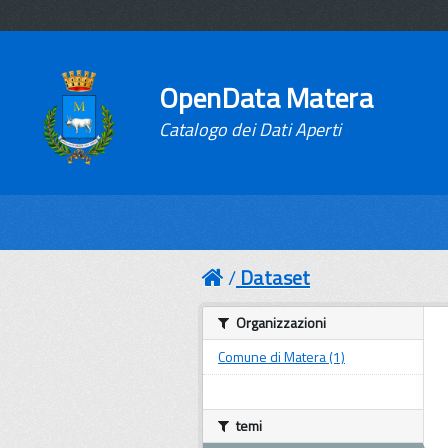
OpenData Matera
Catalogo dei Dati Aperti
Dataset
Organizzazioni
Comune di Matera (1)
temi