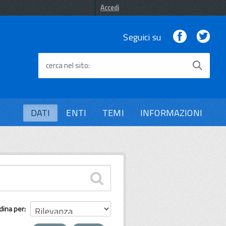
Accedi
Facebook
Twi
Seguici su
cerca nel sito
DATI
ENTI
TEMI
INFORMAZIONI
dina per