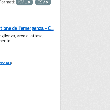
Formati:
KML
CSV
tione dell'emergenza - C...
lienza, aree di attesa,
amento
one API
).