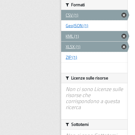
Formati
CSV (1)
GeoJSON (1)
KML (1)
XLSX (1)
ZIP (1)
Licenze sulle risorse
Non ci sono Licenze sulle
risorse che
corrispondono a questa
ricerca
Sottotemi