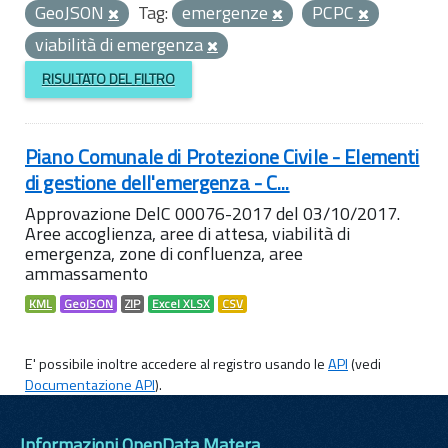
GeoJSON
Tag:
emergenze
PCPC
viabilità di emergenza
RISULTATO DEL FILTRO
Piano Comunale di Protezione Civile - Elementi
di gestione dell'emergenza - C...
Approvazione DelC 00076-2017 del 03/10/2017.
Aree accoglienza, aree di attesa, viabilità di
emergenza, zone di confluenza, aree
ammassamento
KML
GeoJSON
ZIP
Excel XLSX
CSV
E' possibile inoltre accedere al registro usando le
API
(vedi
Documentazione API
).
Informazioni OpenData Matera