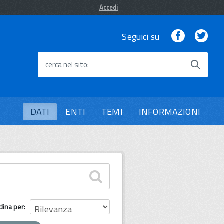
Accedi
Facebook
Twi
Seguici su
cerca nel sito
DATI
ENTI
TEMI
INFORMAZIONI
dina per