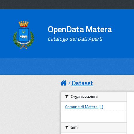
OpenData Matera
Catalogo dei Dati Aperti
Dataset
Organizzazioni
Comune di Matera (1)
temi