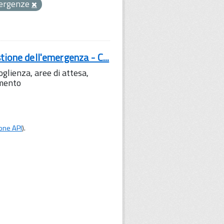
ergenze
tione dell'emergenza - C...
lienza, aree di attesa,
amento
one API
).