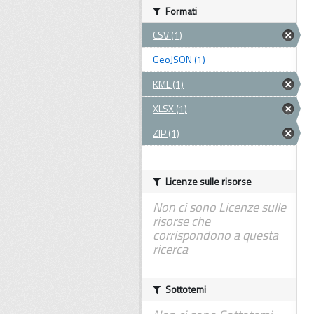
Formati
CSV (1)
GeoJSON (1)
KML (1)
XLSX (1)
ZIP (1)
Licenze sulle risorse
Non ci sono Licenze sulle
risorse che
corrispondono a questa
ricerca
Sottotemi