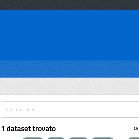
1 dataset trovato
Or