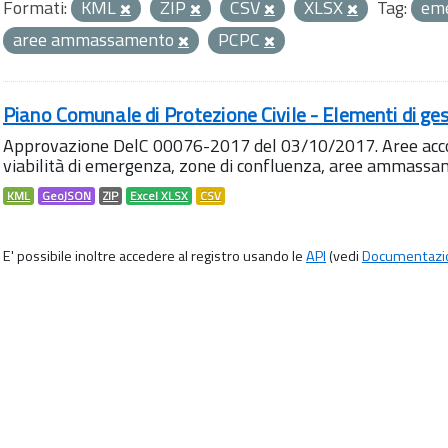
Formati:
KML
ZIP
CSV
XLSX
Tag:
em
aree ammassamento
PCPC
Piano Comunale di Protezione Civile - Elementi di ges
Approvazione DelC 00076-2017 del 03/10/2017. Aree accog
viabilità di emergenza, zone di confluenza, aree ammass
KML
GeoJSON
ZIP
Excel XLSX
CSV
E' possibile inoltre accedere al registro usando le
API
(vedi
Documentazi