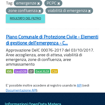
Tag:
emergenze
PCPC
zone confluenza
viabilità di emergenza
RISULTATO DEL FILTRO
Piano Comunale di Protezione Civile - Elementi
di gestione dell'emergenza - C...
Approvazione DelC 00076-2017 del 03/10/2017.
Aree accoglienza, aree di attesa, viabilità di
emergenza, zone di confluenza, aree
ammassamento
KML
GeoJSON
ZIP
Excel XLSX
CSV
E' possibile inoltre accedere al registro usando le
API
(vedi
Documentazione API
).
Informazioni OpenData Matera