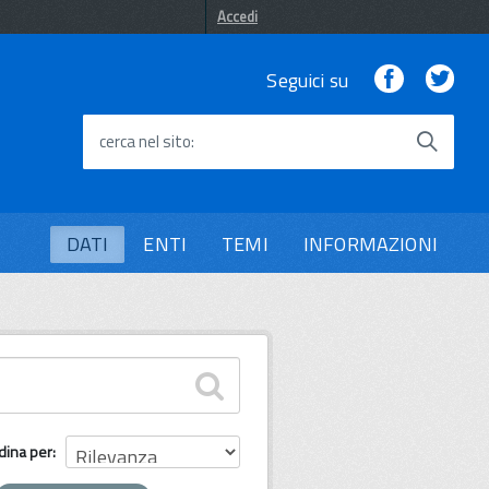
Accedi
Facebook
Twi
Seguici su
cerca nel sito
DATI
ENTI
TEMI
INFORMAZIONI
dina per