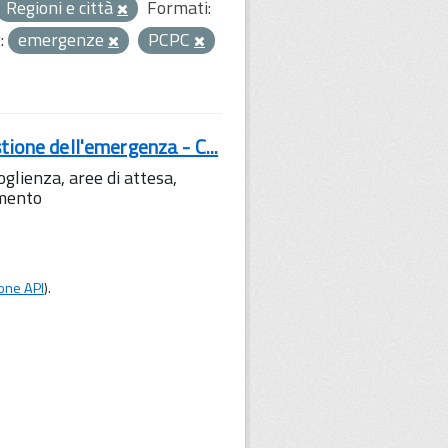
Regioni e città
Formati:
:
emergenze
PCPC
tione dell'emergenza - C...
lienza, aree di attesa,
amento
one API
).