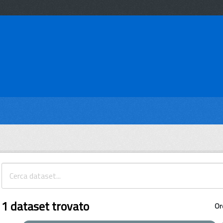
1 dataset trovato
Or