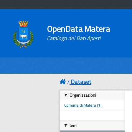
OpenData Matera
Catalogo dei Dati Aperti
Dataset
Organizzazioni
Comune di Matera (1)
temi