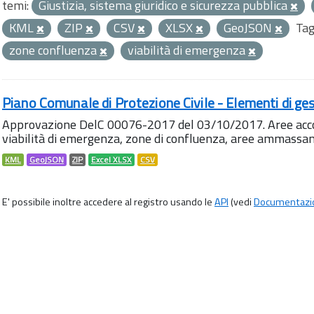
temi:
Giustizia, sistema giuridico e sicurezza pubblica
KML
ZIP
CSV
XLSX
GeoJSON
Tag
zone confluenza
viabilità di emergenza
Piano Comunale di Protezione Civile - Elementi di ges
Approvazione DelC 00076-2017 del 03/10/2017. Aree accog
viabilità di emergenza, zone di confluenza, aree ammass
KML
GeoJSON
ZIP
Excel XLSX
CSV
E' possibile inoltre accedere al registro usando le
API
(vedi
Documentazi