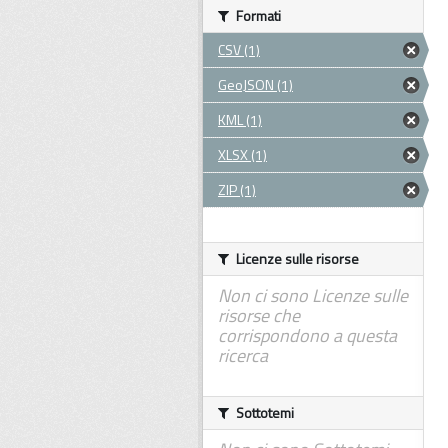
Formati
CSV (1)
GeoJSON (1)
KML (1)
XLSX (1)
ZIP (1)
Licenze sulle risorse
Non ci sono Licenze sulle
risorse che
corrispondono a questa
ricerca
Sottotemi