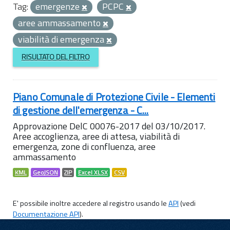
Tag:
emergenze
PCPC
aree ammassamento
viabilità di emergenza
RISULTATO DEL FILTRO
Piano Comunale di Protezione Civile - Elementi
di gestione dell'emergenza - C...
Approvazione DelC 00076-2017 del 03/10/2017.
Aree accoglienza, aree di attesa, viabilità di
emergenza, zone di confluenza, aree
ammassamento
KML
GeoJSON
ZIP
Excel XLSX
CSV
E' possibile inoltre accedere al registro usando le
API
(vedi
Documentazione API
).