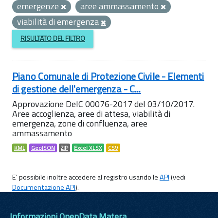
emergenze
aree ammassamento
viabilità di emergenza
RISULTATO DEL FILTRO
Piano Comunale di Protezione Civile - Elementi
di gestione dell'emergenza - C...
Approvazione DelC 00076-2017 del 03/10/2017.
Aree accoglienza, aree di attesa, viabilità di
emergenza, zone di confluenza, aree
ammassamento
KML
GeoJSON
ZIP
Excel XLSX
CSV
E' possibile inoltre accedere al registro usando le
API
(vedi
Documentazione API
).
Informazioni OpenData Matera