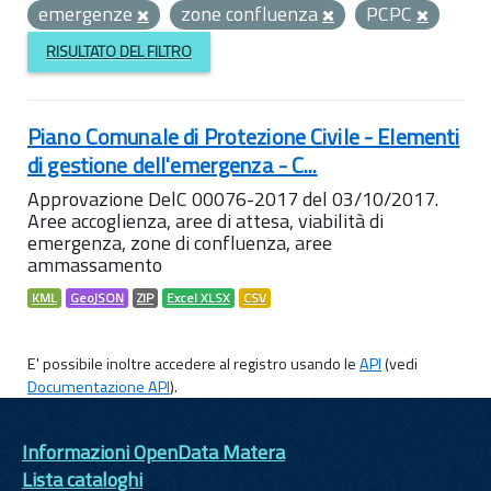
emergenze
zone confluenza
PCPC
RISULTATO DEL FILTRO
Piano Comunale di Protezione Civile - Elementi
di gestione dell'emergenza - C...
Approvazione DelC 00076-2017 del 03/10/2017.
Aree accoglienza, aree di attesa, viabilità di
emergenza, zone di confluenza, aree
ammassamento
KML
GeoJSON
ZIP
Excel XLSX
CSV
E' possibile inoltre accedere al registro usando le
API
(vedi
Documentazione API
).
Informazioni OpenData Matera
Lista cataloghi