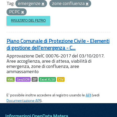
Tag:
emergenze
zone confluenza
PCPC
RISULTATO DEL FILTRO
Piano Comunale di Protezione Civile - Elementi
di gestione dell'emergenza - C...
Approvazione DelC 00076-2017 del 03/10/2017.
Aree accoglienza, aree di attesa, viabilità di
emergenza, zone di confluenza, aree
ammassamento
KML
GeoJSON
ZIP
Excel XLSX
CSV
E' possibile inoltre accedere al registro usando le
API
(vedi
Documentazione API
).
Informazioni OpenData Matera