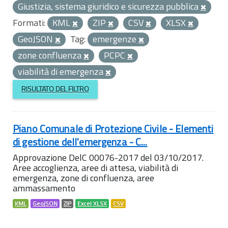
Giustizia, sistema giuridico e sicurezza pubblica
Formati:
KML
ZIP
CSV
XLSX
GeoJSON
Tag:
emergenze
zone confluenza
PCPC
viabilità di emergenza
RISULTATO DEL FILTRO
Piano Comunale di Protezione Civile - Elementi
di gestione dell'emergenza - C...
Approvazione DelC 00076-2017 del 03/10/2017.
Aree accoglienza, aree di attesa, viabilità di
emergenza, zone di confluenza, aree
ammassamento
KML
GeoJSON
ZIP
Excel XLSX
CSV