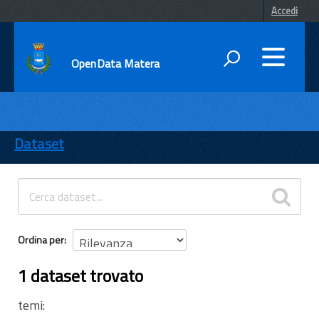
Accedi
OpenData Matera
DATI
ENTI
Dataset
TEMI
INFORMAZIONI
Ordina per
1 dataset trovato
temi: