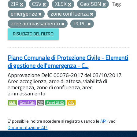
ZIP
CSV
XLSX
GeoJSON
Tag:
emergenze
zone confluenza
aree ammassamento
PCPC
RISULTATO DEL FILTRO
Piano Comunale di Protezione Civile - Elementi
di gestione dell'emergenza - C...
Approvazione DelC 00076-2017 del 03/10/2017.
Aree accoglienza, aree di attesa, viabilità di
emergenza, zone di confluenza, aree
ammassamento
KML
GeoJSON
ZIP
Excel XLSX
CSV
E' possibile inoltre accedere al registro usando le
API
(vedi
Documentazione API
).