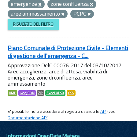
emergenze
zone confluenza
aree ammassamento
PCPC
RISULTATO DEL FILTRO
Piano Comunale di Protezione Civile - Elementi
di gestione dell'emergenza - C...
Approvazione DelC 00076-2017 del 03/10/2017.
Aree accoglienza, aree di attesa, viabilità di
emergenza, zone di confluenza, aree
ammassamento
KML
GeoJSON
ZIP
Excel XLSX
CSV
E' possibile inoltre accedere al registro usando le
API
(vedi
Documentazione API
).
Informazioni OpenData Matera