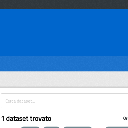
1 dataset trovato
Or