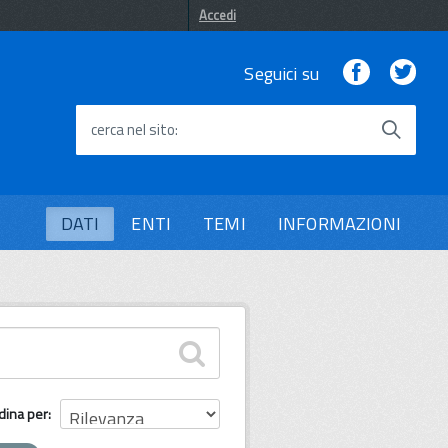
Accedi
Facebook
Twi
Seguici su
cerca nel sito
DATI
ENTI
TEMI
INFORMAZIONI
dina per