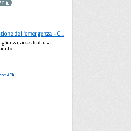
ze
tione dell'emergenza - C...
lienza, aree di attesa,
amento
one API
).