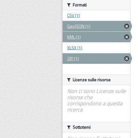
Formati
CSV (1)
GeoJSON (1)
KML (1)
XLSX (1)
ZIP (1)
Licenze sulle risorse
Non ci sono Licenze sulle
risorse che
corrispondono a questa
ricerca
Sottotemi