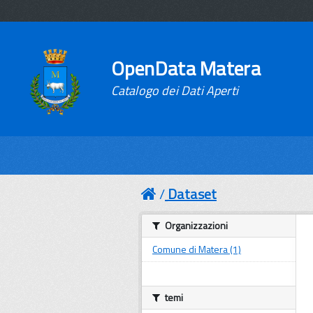
OpenData Matera
Catalogo dei Dati Aperti
Dataset
Organizzazioni
Comune di Matera (1)
temi