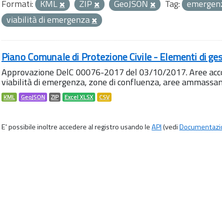
Formati:
KML
ZIP
GeoJSON
Tag:
emergen
viabilità di emergenza
Piano Comunale di Protezione Civile - Elementi di ges
Approvazione DelC 00076-2017 del 03/10/2017. Aree accog
viabilità di emergenza, zone di confluenza, aree ammass
KML
GeoJSON
ZIP
Excel XLSX
CSV
E' possibile inoltre accedere al registro usando le
API
(vedi
Documentazi