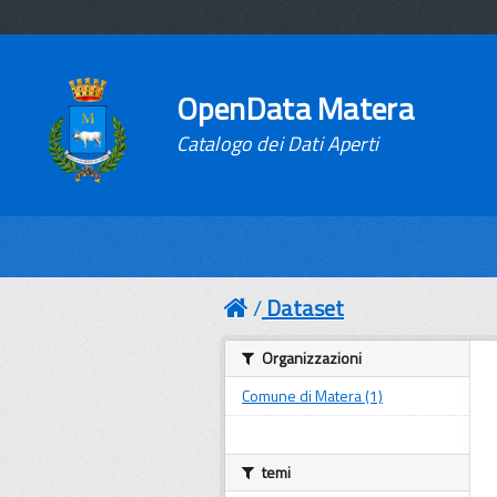
OpenData Matera
Catalogo dei Dati Aperti
Dataset
Organizzazioni
Comune di Matera (1)
temi