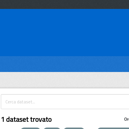
1 dataset trovato
Or