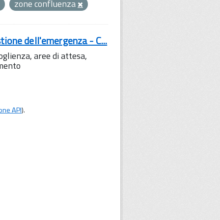
zone confluenza
tione dell'emergenza - C...
lienza, aree di attesa,
amento
one API
).