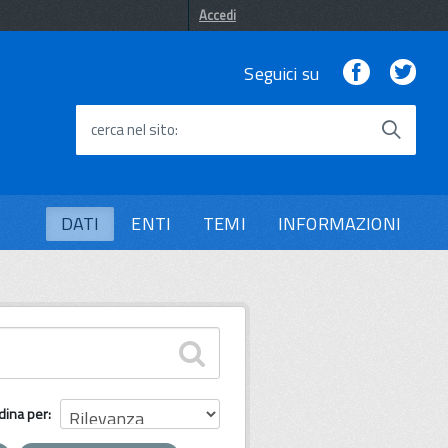
Accedi
Facebook
Twi
Seguici su
cerca nel sito
DATI
ENTI
TEMI
INFORMAZIONI
dina per