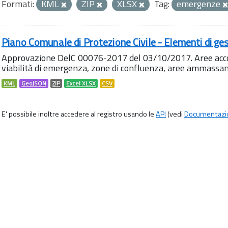
Formati:
KML
ZIP
XLSX
Tag:
emergenze
Piano Comunale di Protezione Civile - Elementi di ges
Approvazione DelC 00076-2017 del 03/10/2017. Aree accog
viabilità di emergenza, zone di confluenza, aree ammass
KML
GeoJSON
ZIP
Excel XLSX
CSV
E' possibile inoltre accedere al registro usando le
API
(vedi
Documentazi