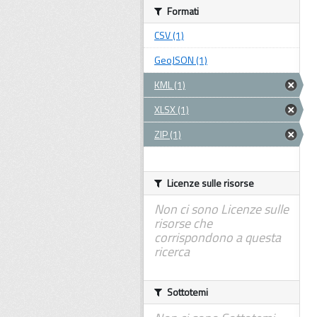
Formati
CSV (1)
GeoJSON (1)
KML (1)
XLSX (1)
ZIP (1)
Licenze sulle risorse
Non ci sono Licenze sulle
risorse che
corrispondono a questa
ricerca
Sottotemi