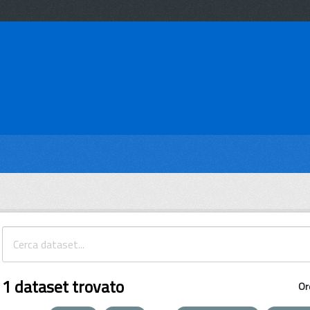
1 dataset trovato
Or