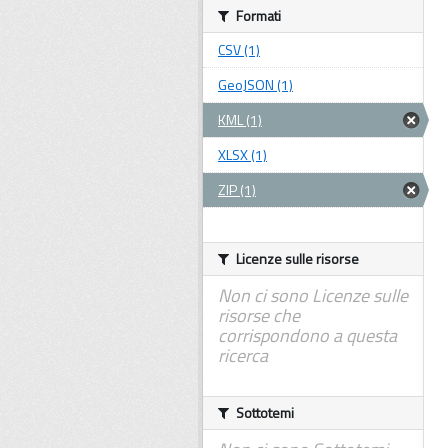
Formati
CSV (1)
GeoJSON (1)
KML (1)
XLSX (1)
ZIP (1)
Licenze sulle risorse
Non ci sono Licenze sulle
risorse che
corrispondono a questa
ricerca
Sottotemi