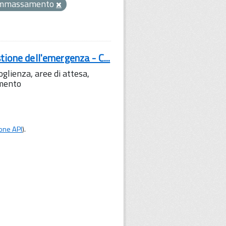
ammassamento
tione dell'emergenza - C...
lienza, aree di attesa,
amento
one API
).