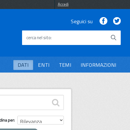
Accedi
Facebook
Twi
Seguici su
cerca nel sito
DATI
ENTI
TEMI
INFORMAZIONI
dina per