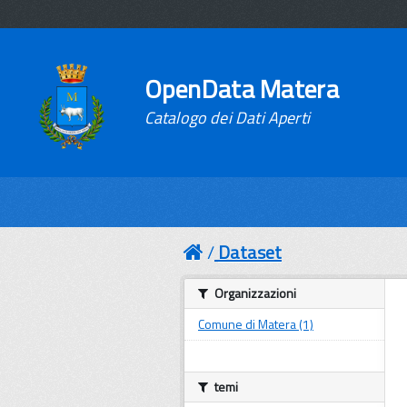
OpenData Matera
Catalogo dei Dati Aperti
Dataset
Organizzazioni
Comune di Matera (1)
temi