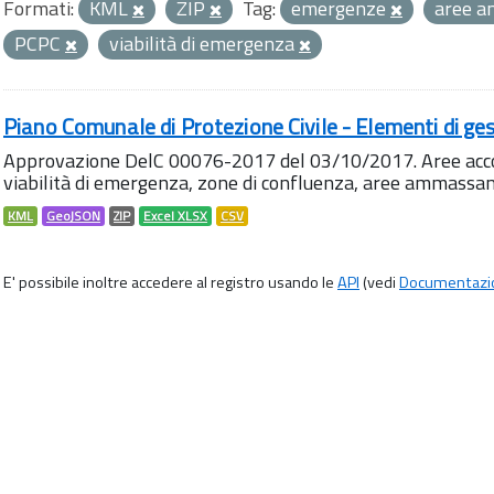
Formati:
KML
ZIP
Tag:
emergenze
aree 
PCPC
viabilità di emergenza
Piano Comunale di Protezione Civile - Elementi di ges
Approvazione DelC 00076-2017 del 03/10/2017. Aree accog
viabilità di emergenza, zone di confluenza, aree ammass
KML
GeoJSON
ZIP
Excel XLSX
CSV
E' possibile inoltre accedere al registro usando le
API
(vedi
Documentazi