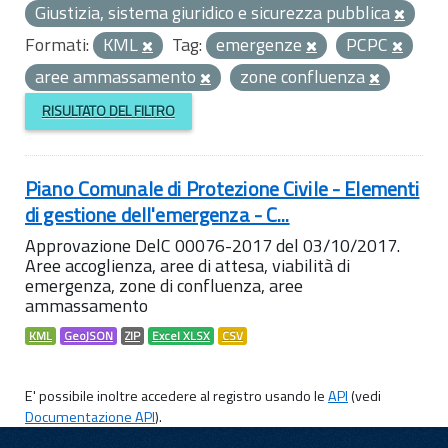
Giustizia, sistema giuridico e sicurezza pubblica
Formati:
KML
Tag:
emergenze
PCPC
aree ammassamento
zone confluenza
RISULTATO DEL FILTRO
Piano Comunale di Protezione Civile - Elementi
di gestione dell'emergenza - C...
Approvazione DelC 00076-2017 del 03/10/2017.
Aree accoglienza, aree di attesa, viabilità di
emergenza, zone di confluenza, aree
ammassamento
KML
GeoJSON
ZIP
Excel XLSX
CSV
E' possibile inoltre accedere al registro usando le
API
(vedi
Documentazione API
).