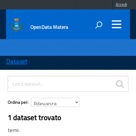
Accedi
OpenData Matera
DATI
ENTI
Dataset
TEMI
INFORMAZIONI
Ordina per
1 dataset trovato
temi: