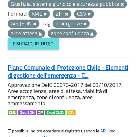
Giustizia, sistema giuridico e sicurezza pubblica
Formati:
KML
ZIP
CSV
GeoJSON
Tag:
emergenze
aree attesa
zone confluenza
RISULTATO DEL FILTRO
Piano Comunale di Protezione Civile - Elementi
di gestione dell'emergenza - C...
Approvazione DelC 00076-2017 del 03/10/2017.
Aree accoglienza, aree di attesa, viabilità di
emergenza, zone di confluenza, aree
ammassamento
KML
GeoJSON
ZIP
Excel XLSX
CSV
E' possibile inoltre accedere al registro usando le
API
(vedi