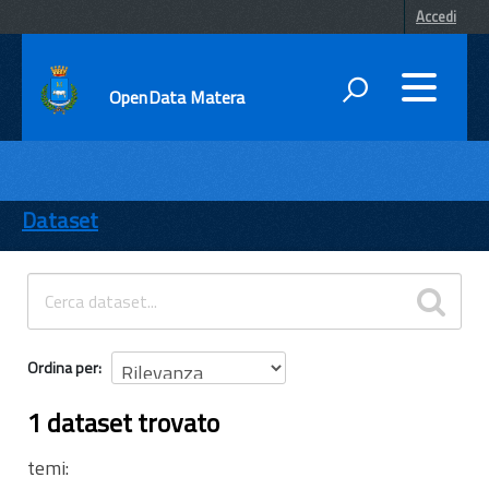
Accedi
OpenData Matera
DATI
ENTI
Dataset
TEMI
INFORMAZIONI
Ordina per
1 dataset trovato
temi: