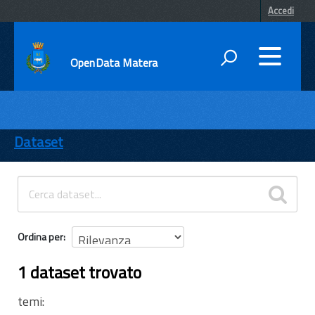
Accedi
OpenData Matera
DATI
ENTI
Dataset
TEMI
INFORMAZIONI
Ordina per
1 dataset trovato
temi: