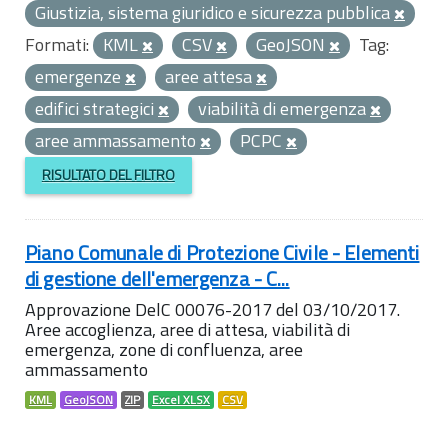
Giustizia, sistema giuridico e sicurezza pubblica
Formati:
KML
CSV
GeoJSON
Tag:
emergenze
aree attesa
edifici strategici
viabilità di emergenza
aree ammassamento
PCPC
RISULTATO DEL FILTRO
Piano Comunale di Protezione Civile - Elementi
di gestione dell'emergenza - C...
Approvazione DelC 00076-2017 del 03/10/2017.
Aree accoglienza, aree di attesa, viabilità di
emergenza, zone di confluenza, aree
ammassamento
KML
GeoJSON
ZIP
Excel XLSX
CSV