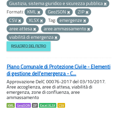
Giustizia, sistema giuridico e sicurezza pubblica
Formati:
KML
GeoJSON
ZIP
CSV
XLSX
Tag:
emergenze
aree attesa
aree ammassamento
viabilità di emergenza
RISULTATO DEL FILTRO
Piano Comunale di Protezione Civile - Elementi
di gestione dell'emergenza - C...
Approvazione DelC 00076-2017 del 03/10/2017.
Aree accoglienza, aree di attesa, viabilità di
emergenza, zone di confluenza, aree
ammassamento
KML
GeoJSON
ZIP
Excel XLSX
CSV