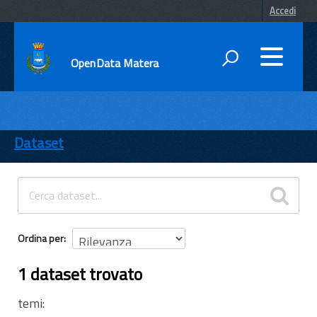
Accedi
OpenData Matera
DATI
ENTI
Dataset
TEMI
INFORMAZIONI
Ordina per
1 dataset trovato
temi: