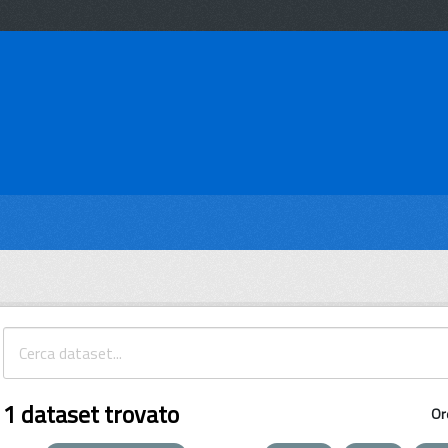
1 dataset trovato
Or