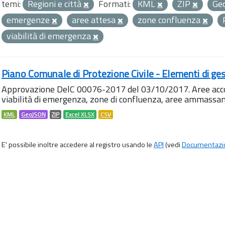
temi:
Regioni e città
Formati:
KML
ZIP
Ge
emergenze
aree attesa
zone confluenza
viabilità di emergenza
Piano Comunale di Protezione Civile - Elementi di ges
Approvazione DelC 00076-2017 del 03/10/2017. Aree accog
viabilità di emergenza, zone di confluenza, aree ammass
KML
GeoJSON
ZIP
Excel XLSX
CSV
E' possibile inoltre accedere al registro usando le
API
(vedi
Documentazi