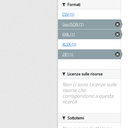
Formati
CSV (1)
GeoJSON (1)
KML (1)
XLSX (1)
ZIP (1)
Licenze sulle risorse
Non ci sono Licenze sulle
risorse che
corrispondono a questa
ricerca
Sottotemi