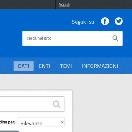
Accedi
Facebook
Twi
Seguici su
cerca nel sito
DATI
ENTI
TEMI
INFORMAZIONI
dina per