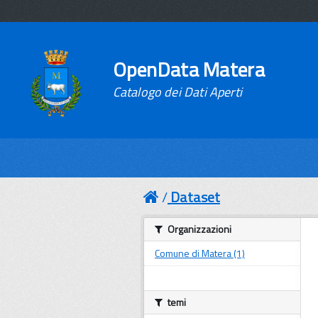
OpenData Matera
Catalogo dei Dati Aperti
Dataset
Organizzazioni
Comune di Matera (1)
temi