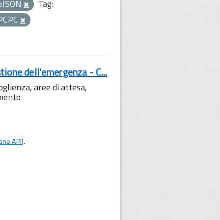
oJSON
Tag:
PCPC
tione dell'emergenza - C...
lienza, aree di attesa,
amento
one API
).