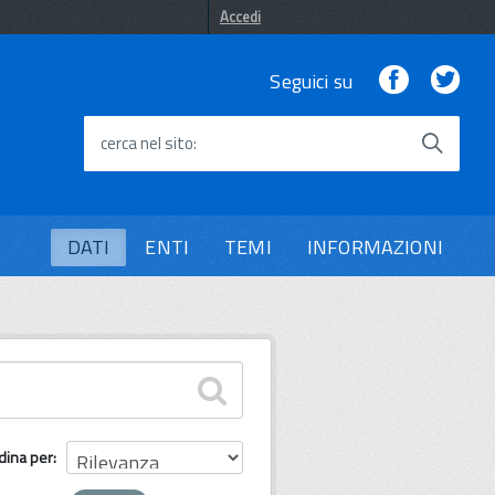
Accedi
Facebook
Twi
Seguici su
cerca nel sito
DATI
ENTI
TEMI
INFORMAZIONI
dina per