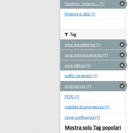
Giustizia, sistema ... (1)
Regioni e città (1)
Tag
aree accoglienza (1)
aree ammassamento (1)
aree attesa (1)
edifici strategici (1)
emergenze (1)
PCPC (1)
viabilità di emergenza (1)
zone confluenza (1)
Mostra solo Tag popolari