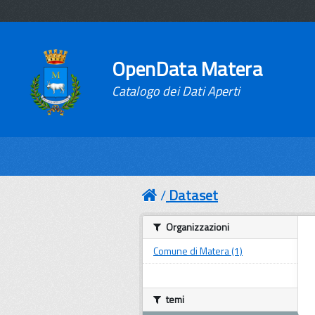
OpenData Matera
Catalogo dei Dati Aperti
Dataset
Organizzazioni
Comune di Matera (1)
temi