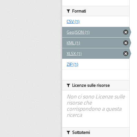
Formati
CSV (1)
GeoJSON (1)
KML (1)
XLSX (1)
ZIP (1)
Licenze sulle risorse
Non ci sono Licenze sulle
risorse che
corrispondono a questa
ricerca
Sottotemi