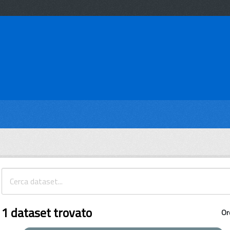
1 dataset trovato
Or