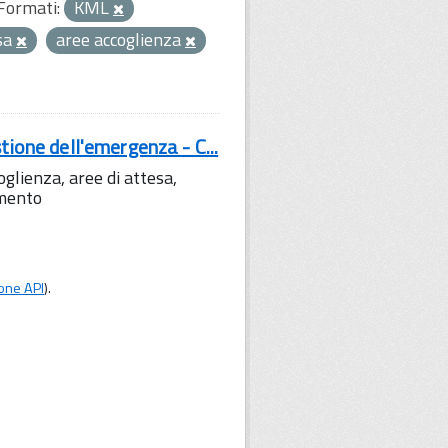
Formati:
KML
sa
aree accoglienza
tione dell'emergenza - C...
lienza, aree di attesa,
amento
one API
).