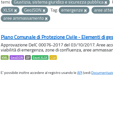
temi:
Giustizia, sistema giuridico e sicurezza pubblica
XLSX
GeoJSON
Tag:
emergenze
aree atte
aree ammassamento
Piano Comunale di Protezione Civile - Elementi di ges
Approvazione DelC 00076-2017 del 03/10/2017. Aree accog
viabilità di emergenza, zone di confluenza, aree ammass
KML
GeoJSON
ZIP
Excel XLSX
CSV
E' possibile inoltre accedere al registro usando le
API
(vedi
Documentazi