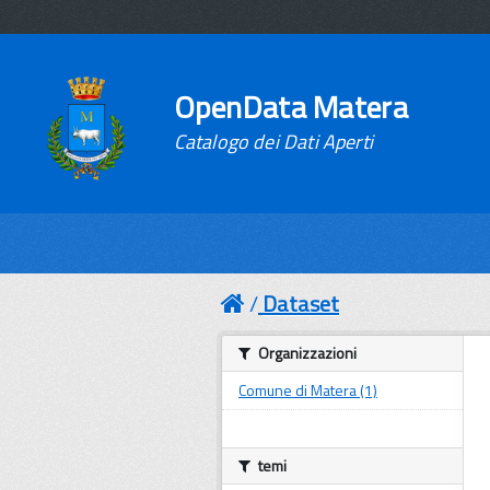
OpenData Matera
Catalogo dei Dati Aperti
Dataset
Organizzazioni
Comune di Matera (1)
temi