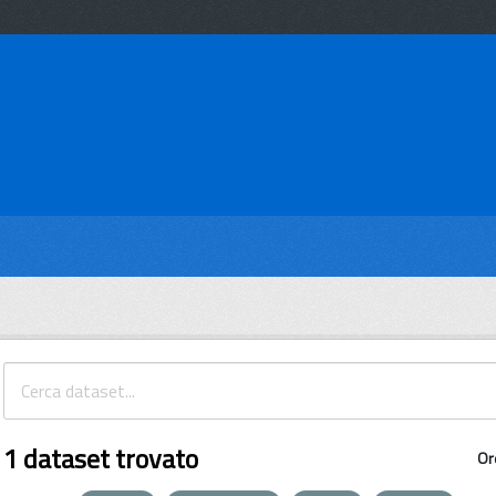
1 dataset trovato
Or