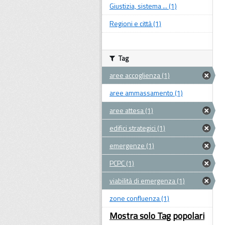
Giustizia, sistema ... (1)
Regioni e città (1)
Tag
aree accoglienza (1)
aree ammassamento (1)
aree attesa (1)
edifici strategici (1)
emergenze (1)
PCPC (1)
viabilità di emergenza (1)
zone confluenza (1)
Mostra solo Tag popolari