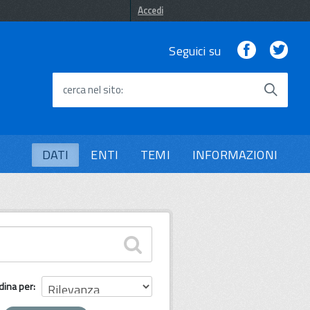
Accedi
Facebook
Twi
Seguici su
cerca nel sito
DATI
ENTI
TEMI
INFORMAZIONI
dina per