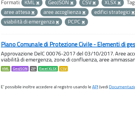
Formati:
KML
GeoJSON
CSV
XLSX
Tag
aree attesa
aree accoglienza
edifici strategici
viabilità di emergenza
PCPC
Piano Comunale di Protezione Civile - Elementi di ges
Approvazione DelC 00076-2017 del 03/10/2017. Aree accog
viabilità di emergenza, zone di confluenza, aree ammass
KML
GeoJSON
ZIP
Excel XLSX
CSV
E' possibile inoltre accedere al registro usando le
API
(vedi
Documentazi