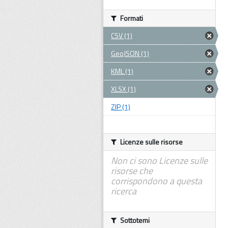
Formati
CSV (1)
GeoJSON (1)
KML (1)
XLSX (1)
ZIP (1)
Licenze sulle risorse
Non ci sono Licenze sulle
risorse che
corrispondono a questa
ricerca
Sottotemi