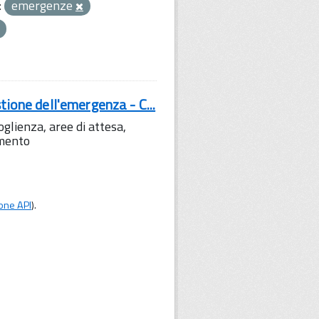
:
emergenze
tione dell'emergenza - C...
lienza, aree di attesa,
amento
one API
).