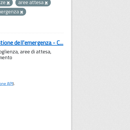
nze
aree attesa
emergenza
tione dell'emergenza - C...
lienza, aree di attesa,
amento
one API
).