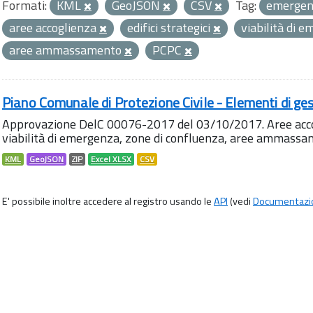
Formati:
KML
GeoJSON
CSV
Tag:
emerge
aree accoglienza
edifici strategici
viabilità di 
aree ammassamento
PCPC
Piano Comunale di Protezione Civile - Elementi di ges
Approvazione DelC 00076-2017 del 03/10/2017. Aree accog
viabilità di emergenza, zone di confluenza, aree ammass
KML
GeoJSON
ZIP
Excel XLSX
CSV
E' possibile inoltre accedere al registro usando le
API
(vedi
Documentazi