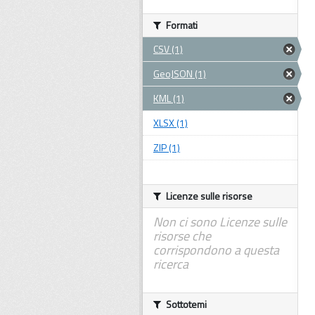
Formati
CSV (1)
GeoJSON (1)
KML (1)
XLSX (1)
ZIP (1)
Licenze sulle risorse
Non ci sono Licenze sulle
risorse che
corrispondono a questa
ricerca
Sottotemi