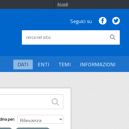
Accedi
Facebook
Twi
Seguici su
cerca nel sito
DATI
ENTI
TEMI
INFORMAZIONI
dina per