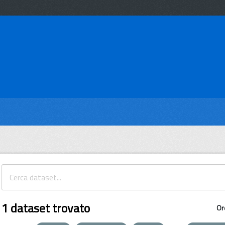
1 dataset trovato
Or