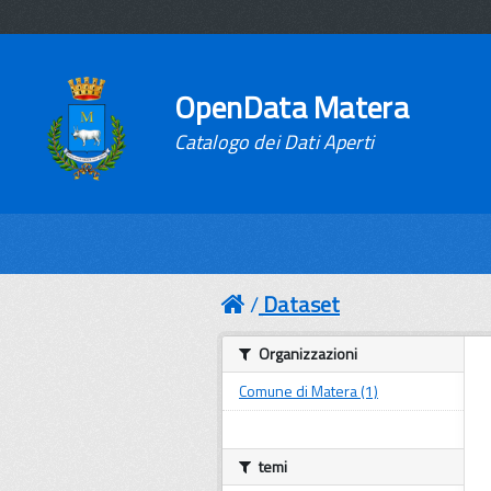
OpenData Matera
Catalogo dei Dati Aperti
Dataset
Organizzazioni
Comune di Matera (1)
temi