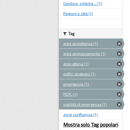
Giustizia, sistema ... (1)
Regioni e città (1)
Tag
aree accoglienza (1)
aree ammassamento (1)
aree attesa (1)
edifici strategici (1)
emergenze (1)
PCPC (1)
viabilità di emergenza (1)
zone confluenza (1)
Mostra solo Tag popolari