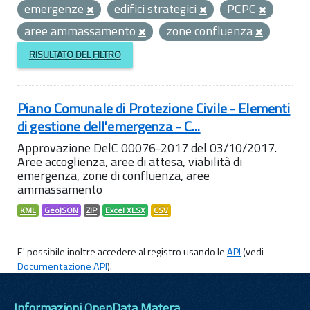
emergenze
edifici strategici
PCPC
aree ammassamento
zone confluenza
RISULTATO DEL FILTRO
Piano Comunale di Protezione Civile - Elementi
di gestione dell'emergenza - C...
Approvazione DelC 00076-2017 del 03/10/2017.
Aree accoglienza, aree di attesa, viabilità di
emergenza, zone di confluenza, aree
ammassamento
KML
GeoJSON
ZIP
Excel XLSX
CSV
E' possibile inoltre accedere al registro usando le
API
(vedi
Documentazione API
).
Informazioni OpenData Matera