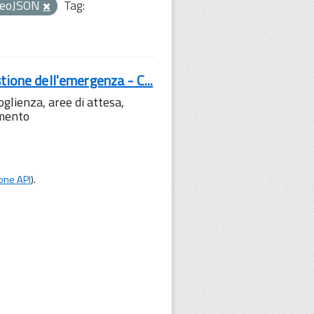
eoJSON
Tag:
tione dell'emergenza - C...
lienza, aree di attesa,
amento
one API
).