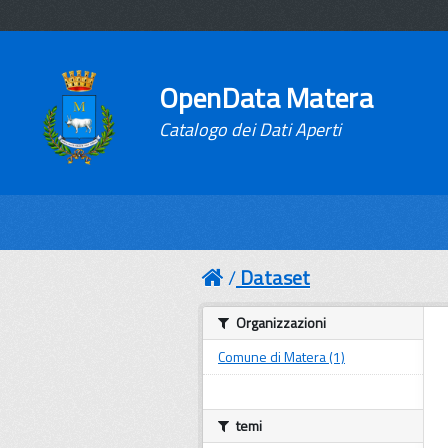
OpenData Matera
Catalogo dei Dati Aperti
Dataset
Organizzazioni
Comune di Matera (1)
temi