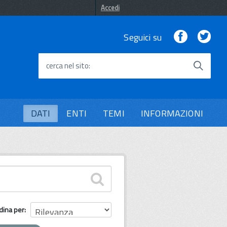
Accedi
Facebook
Twi
Seguici su
cerca nel sito
DATI
ENTI
TEMI
INFORMAZIONI
dina per