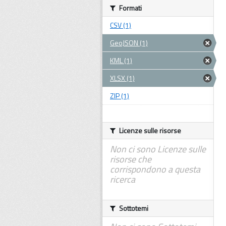
Formati
CSV (1)
GeoJSON (1)
KML (1)
XLSX (1)
ZIP (1)
Licenze sulle risorse
Non ci sono Licenze sulle
risorse che
corrispondono a questa
ricerca
Sottotemi