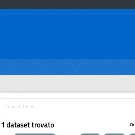
1 dataset trovato
Or