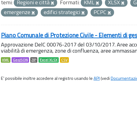
temi:
Regioni e città
Formati:
KML
XLSX
G
emergenze
edifici strategici
PCPC
Piano Comunale di Protezione Civile - Elementi di ges
Approvazione DelC 00076-2017 del 03/10/2017. Aree accog
viabilità di emergenza, zone di confluenza, aree ammass
KML
GeoJSON
ZIP
Excel XLSX
CSV
E' possibile inoltre accedere al registro usando le
API
(vedi
Documentazi