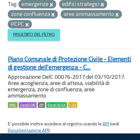
Tag:
emergenze
edifici strategici
zone confluenza
aree ammassamento
PCPC
RISULTATO DEL FILTRO
Piano Comunale di Protezione Civile - Elementi
di gestione dell'emergenza - C...
Approvazione DelC 00076-2017 del 03/10/2017.
Aree accoglienza, aree di attesa, viabilità di
emergenza, zone di confluenza, aree
ammassamento
KML
GeoJSON
ZIP
Excel XLSX
CSV
E' possibile inoltre accedere al registro usando le
API
(vedi
Documentazione API
).