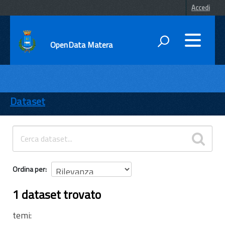
Accedi
OpenData Matera
DATI
ENTI
Dataset
TEMI
INFORMAZIONI
Ordina per
1 dataset trovato
temi: