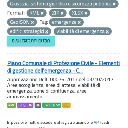
Giustizia, sistema giuridico e sicurezza pubblica
Formati:
KML
ZIP
XLSX
GeoJSON
Tag:
emergenze
edifici strategici
viabilità di emergenza
RISULTATO DEL FILTRO
Piano Comunale di Protezione Civile - Elementi
di gestione dell'emergenza - C...
Approvazione DelC 00076-2017 del 03/10/2017.
Aree accoglienza, aree di attesa, viabilità di
emergenza, zone di confluenza, aree
ammassamento
KML
GeoJSON
ZIP
Excel XLSX
CSV
E' possibile inoltre accedere al registro usando le
API
(vedi