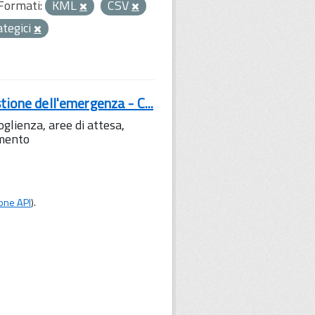
Formati:
KML
CSV
rategici
tione dell'emergenza - C...
lienza, aree di attesa,
amento
one API
).