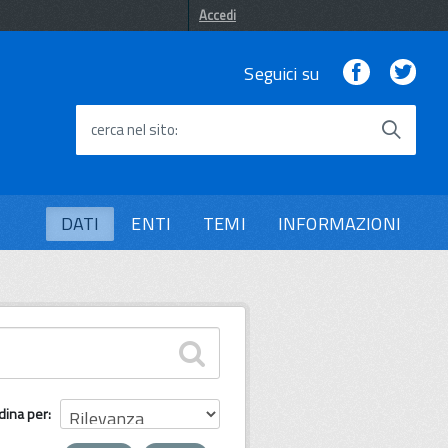
Accedi
Facebook
Twi
Seguici su
cerca nel sito
DATI
ENTI
TEMI
INFORMAZIONI
dina per