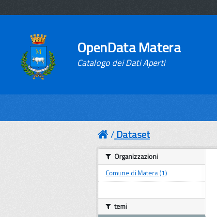
OpenData Matera
Catalogo dei Dati Aperti
Dataset
Organizzazioni
Comune di Matera (1)
temi