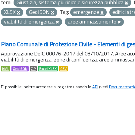
temi:
Giustizia, sistema giuridico e sicurezza pubblica
XLSX
GeoJSON
Tag:
emergenze
edifici st
viabilità di emergenza
aree ammassamento
Piano Comunale di Protezione Civile - Elementi di ges
Approvazione DelC 00076-2017 del 03/10/2017. Aree accog
viabilità di emergenza, zone di confluenza, aree ammass
KML
GeoJSON
ZIP
Excel XLSX
CSV
E' possibile inoltre accedere al registro usando le
API
(vedi
Documentazi