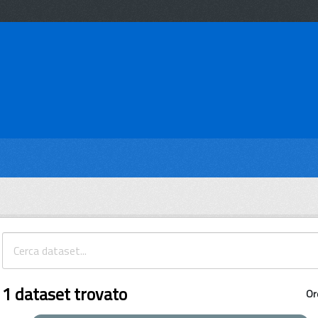
1 dataset trovato
Or