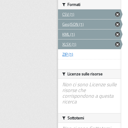
Formati
CSV (1)
GeoJSON (1)
KML (1)
XLSX (1)
ZIP (1)
Licenze sulle risorse
Non ci sono Licenze sulle
risorse che
corrispondono a questa
ricerca
Sottotemi