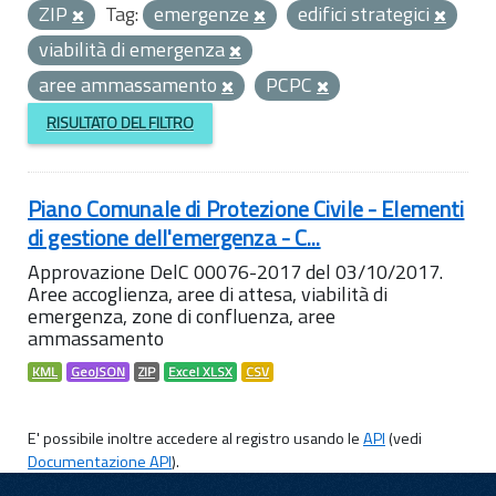
ZIP
Tag:
emergenze
edifici strategici
viabilità di emergenza
aree ammassamento
PCPC
RISULTATO DEL FILTRO
Piano Comunale di Protezione Civile - Elementi
di gestione dell'emergenza - C...
Approvazione DelC 00076-2017 del 03/10/2017.
Aree accoglienza, aree di attesa, viabilità di
emergenza, zone di confluenza, aree
ammassamento
KML
GeoJSON
ZIP
Excel XLSX
CSV
E' possibile inoltre accedere al registro usando le
API
(vedi
Documentazione API
).