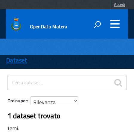
Accedi
OpenData Matera
DATI
ENTI
Dataset
TEMI
INFORMAZIONI
Ordina per
1 dataset trovato
temi: