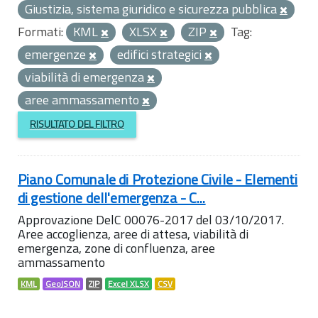
Giustizia, sistema giuridico e sicurezza pubblica
Formati:
KML
XLSX
ZIP
Tag:
emergenze
edifici strategici
viabilità di emergenza
aree ammassamento
RISULTATO DEL FILTRO
Piano Comunale di Protezione Civile - Elementi
di gestione dell'emergenza - C...
Approvazione DelC 00076-2017 del 03/10/2017.
Aree accoglienza, aree di attesa, viabilità di
emergenza, zone di confluenza, aree
ammassamento
KML
GeoJSON
ZIP
Excel XLSX
CSV