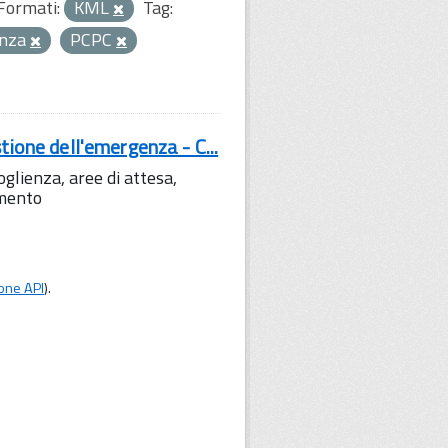
Formati:
KML
Tag:
enza
PCPC
tione dell'emergenza - C...
lienza, aree di attesa,
amento
one API
).