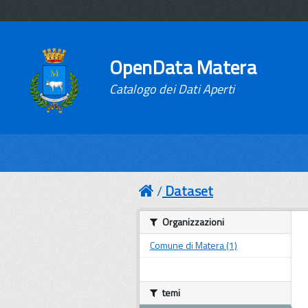
OpenData Matera
Catalogo dei Dati Aperti
Dataset
Organizzazioni
Comune di Matera (1)
temi