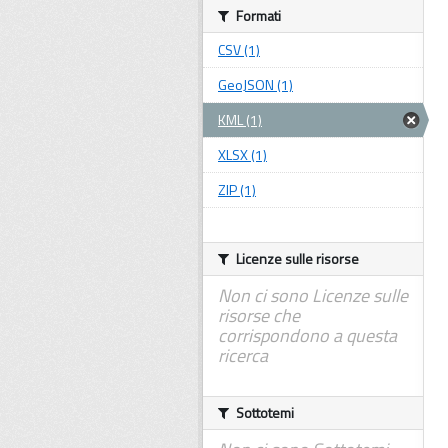
Formati
CSV (1)
GeoJSON (1)
KML (1)
XLSX (1)
ZIP (1)
Licenze sulle risorse
Non ci sono Licenze sulle
risorse che
corrispondono a questa
ricerca
Sottotemi