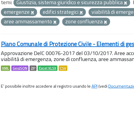
temi:
Giustizia, sistema giuridico e sicurezza pubblica
emergenze
edifici strategici
viabilità di emerg
aree ammassamento
zone confluenza
Piano Comunale di Protezione Civile - Elementi di ges
Approvazione DelC 00076-2017 del 03/10/2017. Aree accog
viabilità di emergenza, zone di confluenza, aree ammass
KML
GeoJSON
ZIP
Excel XLSX
CSV
E' possibile inoltre accedere al registro usando le
API
(vedi
Documentazi