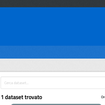
1 dataset trovato
Or