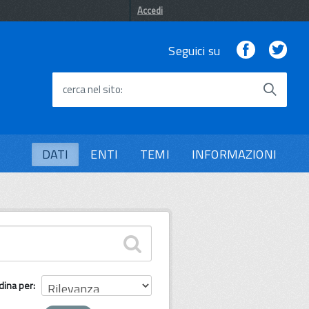
Accedi
Facebook
Twi
Seguici su
cerca nel sito
DATI
ENTI
TEMI
INFORMAZIONI
dina per