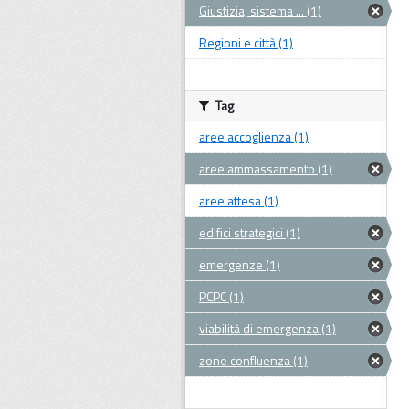
Giustizia, sistema ... (1)
Regioni e città (1)
Tag
aree accoglienza (1)
aree ammassamento (1)
aree attesa (1)
edifici strategici (1)
emergenze (1)
PCPC (1)
viabilità di emergenza (1)
zone confluenza (1)