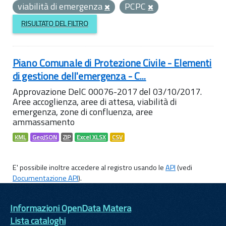
viabilità di emergenza
PCPC
RISULTATO DEL FILTRO
Piano Comunale di Protezione Civile - Elementi
di gestione dell'emergenza - C...
Approvazione DelC 00076-2017 del 03/10/2017.
Aree accoglienza, aree di attesa, viabilità di
emergenza, zone di confluenza, aree
ammassamento
KML
GeoJSON
ZIP
Excel XLSX
CSV
E' possibile inoltre accedere al registro usando le
API
(vedi
Documentazione API
).
Informazioni OpenData Matera
Lista cataloghi